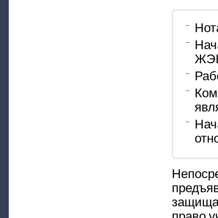
Нот
Нач
ЖЭК
Раб
Ком
явл
Нач
отн
Непосре
предъяв
защищае
право у