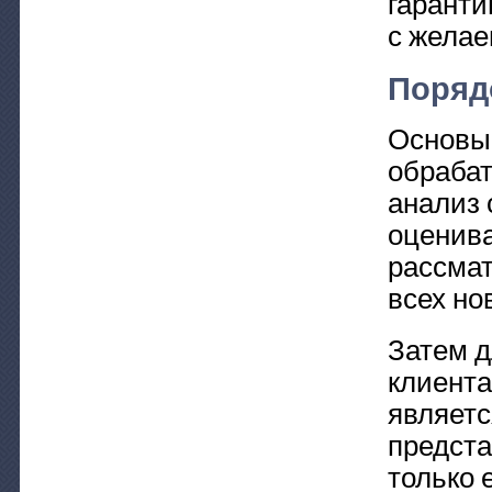
гаранти
с желае
Поряд
Основы
обрабат
анализ 
оценива
рассма
всех но
Затем д
клиента
являетс
предста
только 