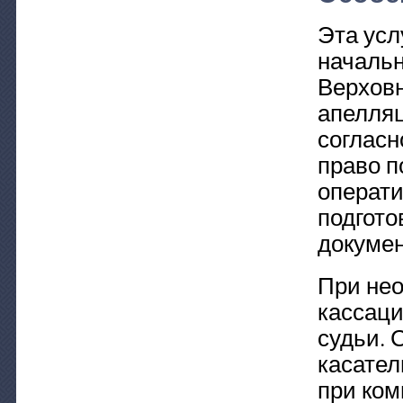
Эта усл
начальн
Верховн
апелляц
согласн
право п
операти
подгото
докуме
При нео
кассаци
судьи. 
касател
при ком