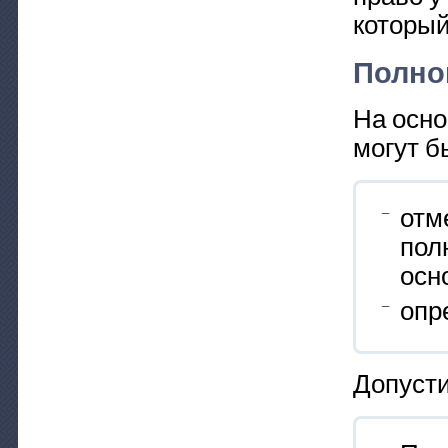
который
Полно
На осно
могут б
отм
пол
осн
опр
Допусти