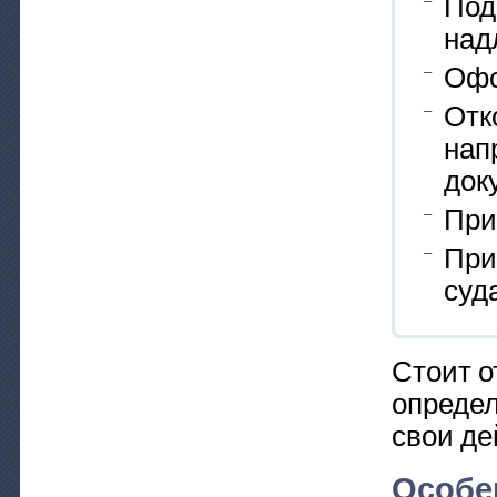
Под
над
Офо
Отк
нап
док
При
При
суд
Стоит о
определ
свои де
Особе