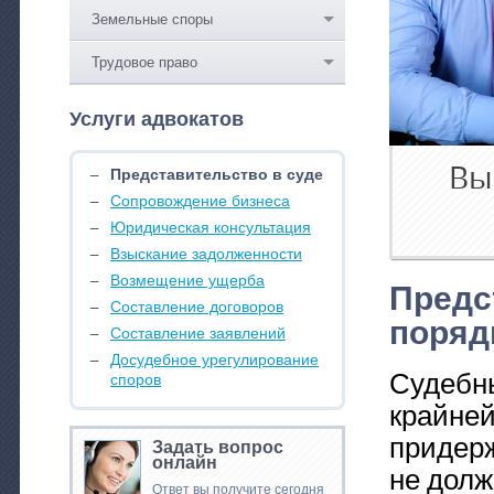
Земельные споры
Трудовое право
Услуги адвокатов
Вы
Представительство в суде
Сопровождение бизнеса
Юридическая консультация
Взыскание задолженности
Возмещение ущерба
Предс
Составление договоров
поряд
Составление заявлений
Досудебное урегулирование
Судебны
споров
крайней
придерж
Задать вопрос
онлайн
не долж
Ответ вы получите сегодня