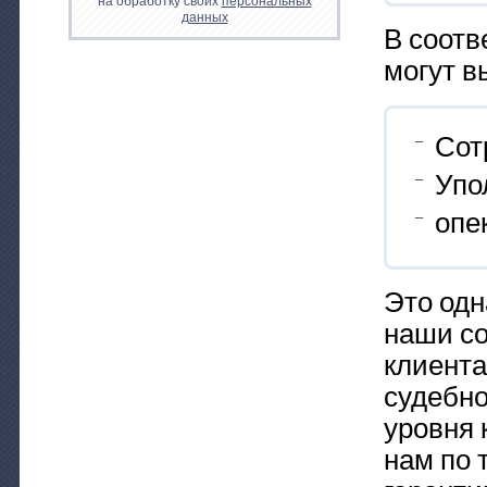
на обработку своих
персональных
данных
В соотв
могут в
Сот
Упо
опе
Это одн
наши со
клиента
судебно
уровня 
нам по 