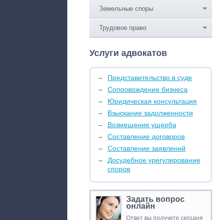
Земельные споры
Трудовое право
Услуги адвокатов
Представительство в суде
Сопровождение бизнеса
Юридическая консультация
Взыскание задолженности
Возмещение ущерба
Составление договоров
Составление заявлений
Досудебное урегулирование
споров
Задать вопрос
онлайн
Ответ вы получите сегодня