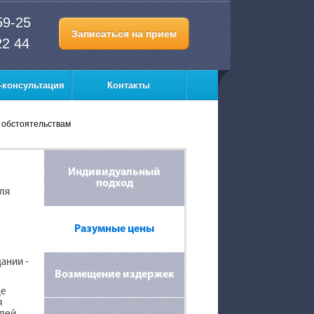
59-25
Записаться на прием
22 44
-консультация
Контакты
 обстоятельствам
Индивидуальный
подход
для
Разумные цены
ании -
Возмещение издержек
де
я