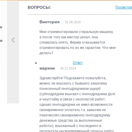
ВОПРОСЫ:
Посмотре
Виктория
31.08.2015
те
Мне отремонтировали стиральную машину,
а после того как мастер уехал, она
м
сломалась опять. Фирма отказывается
отремонтировать по их же гарантии. Что мне
делать?
Ответ
марина
26.12.2014
Здравствуйте! Подскажите пожалуйста,
можно ли взыскать с бывшего заказчика
понесенный генподрядчиком ущерб
(субподрядчик взыскал с генподрядчика долг
и неустойку в связи с неоплатой работ;
однако генподрядчик не имел возможности
своевременно оплатить т.к. заказчик не
перечислял своевременно генподрядчику
денежные средства за выполненные
работы), взысканный с последнего в
результате несвоевременной оплаты работ