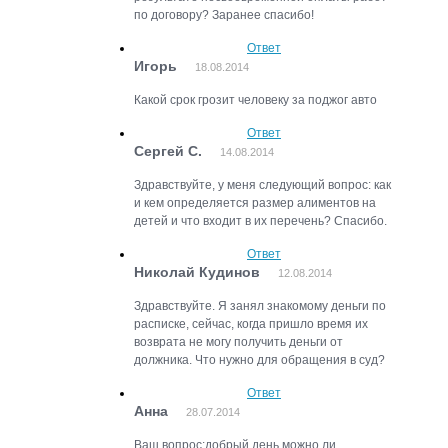
по договору? Заранее спасибо!
Ответ
Игорь
18.08.2014
Какой срок грозит человеку за поджог авто
Ответ
Сергей С.
14.08.2014
Здравствуйте, у меня следующий вопрос: как
и кем определяется размер алиментов на
детей и что входит в их перечень? Спасибо.
Ответ
Николай Кудинов
12.08.2014
Здравствуйте. Я занял знакомому деньги по
расписке, сейчас, когда пришло время их
возврата не могу получить деньги от
должника. Что нужно для обращения в суд?
Ответ
Анна
28.07.2014
Ваш вопрос:добрый день,можно ли