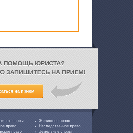
А ПОМОЩЬ ЮРИСТА?
О ЗАПИШИТЕСЬ НА ПРИЕМ!
саться на прием
ажные споры
Жилищное право
ое право
Наследственное право
нское право
Земельные споры