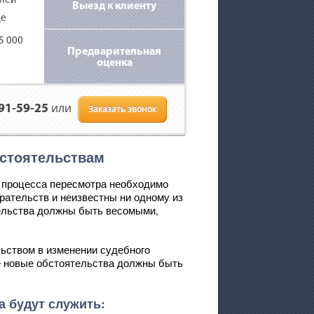
блей
Выезд к клиенту
де
5 000
Предварительная
оценка
или
391-59-25
Заказать звонок
бстоятельствам
я процесса пересмотра необходимо
рательств и неизвестны ни одному из
тельства должны быть весомыми,
ьством в изменении судебного
е новые обстоятельства должны быть
а будут служить: