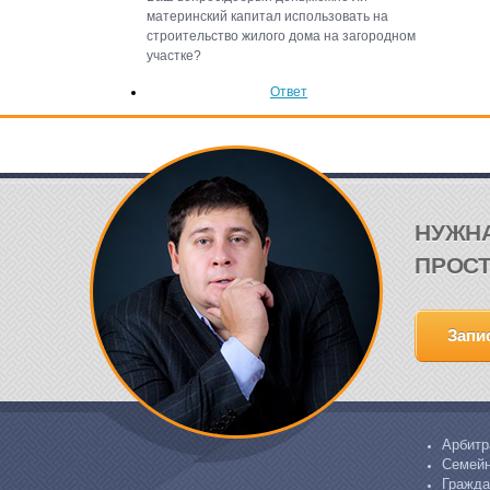
материнский капитал использовать на
строительство жилого дома на загородном
участке?
Ответ
НУЖН
ПРОСТ
Запи
Арбитр
Семейн
Гражда