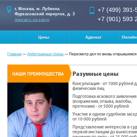
г. Москва, м. Лубянка
+7 (499) 391-
Фуркасовский переулок, д. 3
+7 (901) 593 
показать на карте
и
Цены
Адвокат
Онлайн
Главная
—
Арбитражные споры
— Пересмотр дел по вновь открывшимся
Разумные цены
Консультация - от 1000 рублей 
физических лиц
Подготовка искового заявления
(возражения, отзыва, жалобы,
претензии) - от 5000 рублей
Участие в одном судебном засед
от 10 000 рублей
Представление интересов в су
первой инстанции до вынесени